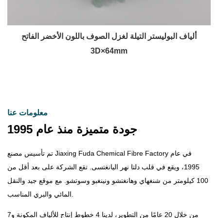
ألياف البوليستر التيلة لغزل الصوف باللون الأخضر الفاتح
3D×64mm
معلومات عنا
جودة متميزة منذ عام 1995
تم تأسيس مصنع Jiaxing Fuda Chemical Fibre Factory في عام
1995، ويقع في قلب دلتا نهر اليانغتسى. تقع الشركة على بعد أقل من
100 كيلومتر من شنغهاي وهانغتشو ونينغبو وسوتشو. مع موقع جيد والنقل
المائي والبري المناسب.
من خلال 20 عامًا من التطوير، لدينا 4 خطوط إنتاج للألياف المكونة و7