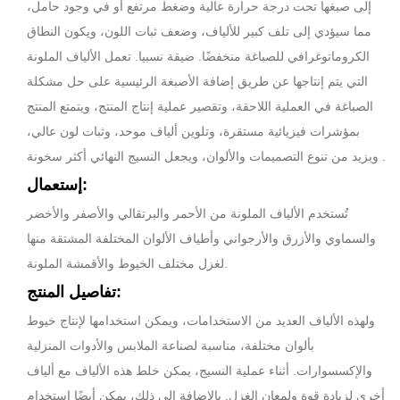
إلى صبغها تحت درجة حرارة عالية وضغط مرتفع أو في وجود حامل،
مما سيؤدي إلى تلف كبير للألياف، وضعف ثبات اللون، ويكون النطاق
الكروماتوغرافي للصباغة منخفضًا. ضيقة نسبيا. تعمل الألياف الملونة
التي يتم إنتاجها عن طريق إضافة الأصبغة الرئيسية على حل مشكلة
الصباغة في العملية اللاحقة، وتقصير عملية إنتاج المنتج، ويتمتع المنتج
بمؤشرات فيزيائية مستقرة، وتلوين ألياف موحد، وثبات لون عالي،
ويزيد من تنوع التصميمات والألوان، ويجعل النسيج النهائي أكثر سخونة .
إستعمال:
تُستخدم الألياف الملونة من الأحمر والبرتقالي والأصفر والأخضر
والسماوي والأزرق والأرجواني وأطياف الألوان المختلفة المشتقة منها
لغزل مختلف الخيوط والأقمشة الملونة.
تفاصيل المنتج:
ولهذه الألياف العديد من الاستخدامات، ويمكن استخدامها لإنتاج خيوط
بألوان مختلفة، مناسبة لصناعة الملابس والأدوات المنزلية
والإكسسوارات. أثناء عملية النسيج، يمكن خلط هذه الألياف مع ألياف
أخرى لزيادة قوة ولمعان الغزل. بالإضافة إلى ذلك، يمكن أيضًا استخدام