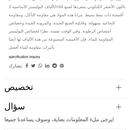
ألياف البوليستر الأساسية 3D×64 باللون الأصفر الكتكوتي بمفردها لصنع
أقمشة ذات نمط بسيط. مزايا هذه المواد هي مقاومة التآكل، ومقاومة
التجاعيد بسهولة، وقابلية الصبغ الجيدة، والمرونة الجيدة وخصائص
امتصاص الرطوبة. وفي الوقت نفسه، نظرًا لخصائص البوليستر
المقاومة للماء، فإن الأقمشة المصنوعة من هذه الألياف لها أيضًا
تأثيرات مقاومة للماء أفضل.
specification
inquiry
يشارك:
تخصيص
سؤال
يرجى ملء المعلومات بعناية، وسوف يساعدنا جميعا!