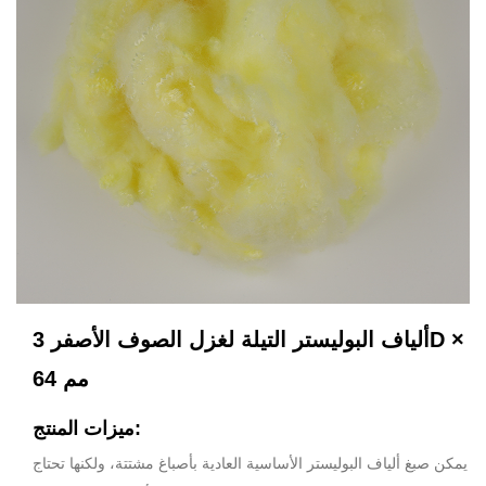
ألياف البوليستر التيلة لغزل الصوف الأصفر 3D ×
64 مم
ميزات المنتج:
يمكن صبغ ألياف البوليستر الأساسية العادية بأصباغ مشتتة، ولكنها تحتاج