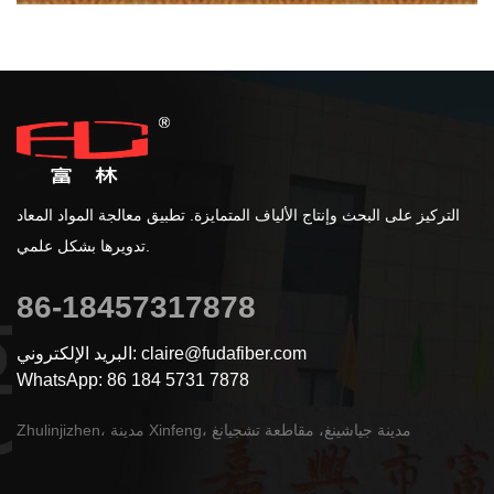
التركيز على البحث وإنتاج الألياف المتمايزة. تطبيق معالجة المواد المعاد
تدويرها بشكل علمي.
86-18457317878
البريد الإلكتروني: claire@fudafiber.com
WhatsApp: 86 184 5731 7878
Zhulinjizhen، مدينة Xinfeng، مدينة جياشينغ، مقاطعة تشجيانغ