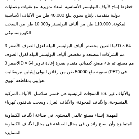
خطوط إنتاج لألياف البوليستر الأساسية المعاد تدويرها مع تقنيات وعمليات
دولية متقدمة، بإنتاج سنوي يبلغ 40,000 طن من الألياف الأساسية
المكونة. 110.000 طن من ألياف البوليستر و10.000 طن من السحب
الكهروستاتيكي.
كما الصين
مخصص ألياف البوليستر التيلة لغزل الصوف الأصفر 3D × 64
مم الشركات المصنعة
و
مخصص ألياف البوليستر التيلة لغزل الصوف
الأصفر 3D × 64 مم مصنع
, تم بناء مصنع كيميائي متقدم بقدرة إعادة تدوير
سنوية تبلغ 50000 طن من رقائق البولي إيثيلين تيريفثاليت (PET) في
هوايبي بمقاطعة آنهوي.
المنتجات الرئيسية هي خمس سلاسل: الألياف المركبة ES، والألياف غير
المنسوجة، والألياف المجوفة، والألياف الغزل، وسحب يتدفقون كهرباء.
المهمة: إنشاء مصنع عالمي المستوى في صناعة الألياف الكيماوية
المتمايزة وأن نصبح رائدين في مجال الصناعة في مجال الألياف الكيماوية
المتمايزة.