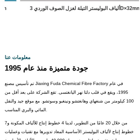
ألياف البوليستر التيلة لغزل الصوف الوردي 3D×32mm
معلومات عنا
جودة متميزة منذ عام 1995
تم تأسيس مصنع Jiaxing Fuda Chemical Fibre Factory في عام
1995، ويقع في قلب دلتا نهر اليانغتسى. تقع الشركة على بعد أقل من
100 كيلومتر من شنغهاي وهانغتشو ونينغبو وسوتشو. مع موقع جيد والنقل
المائي والبري المناسب.
من خلال 20 عامًا من التطوير، لدينا 4 خطوط إنتاج للألياف المكونة و7
خطوط إنتاج لألياف البوليستر الأساسية المعاد تدويرها مع تقنيات وعمليات