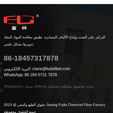
التركيز على البحث وإنتاج الألياف المتمايزة. تطبيق معالجة المواد المعاد
تدويرها بشكل علمي.
86-18457317878
البريد الإلكتروني: claire@fudafiber.com
WhatsApp: 86 184 5731 7878
Zhulinjizhen، مدينة Xinfeng، مدينة جياشينغ، مقاطعة تشجيانغ
حقوق الطبع والنشر @ 2023 Jiaxing Fuda Chemical Fibre Factory
جميع الحقوق محفوظة