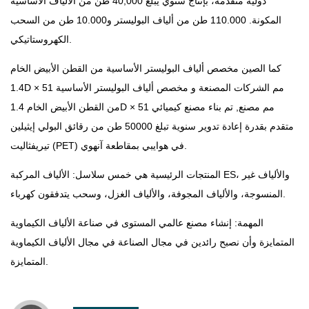
دولية متقدمة، بإنتاج سنوي يبلغ 40,000 طن من الألياف الأساسية
المكونة. 110.000 طن من ألياف البوليستر و10.000 طن من السحب
الكهروستاتيكي.
كما الصين
مخصص ألياف البوليستر الأساسية من القطن الأبيض الخام
1.4D × 51 مم الشركات المصنعة
و
مخصص ألياف البوليستر الأساسية
من القطن الأبيض الخام 1.4D × 51 مم مصنع
, تم بناء مصنع كيميائي
متقدم بقدرة إعادة تدوير سنوية تبلغ 50000 طن من رقائق البولي إيثيلين
تيريفثاليت (PET) في هوايبي بمقاطعة آنهوي.
المنتجات الرئيسية هي خمس سلاسل: الألياف المركبة ES، والألياف غير
المنسوجة، والألياف المجوفة، والألياف الغزل، وسحب يتدفقون كهرباء.
المهمة: إنشاء مصنع عالمي المستوى في صناعة الألياف الكيماوية
المتمايزة وأن نصبح رائدين في مجال الصناعة في مجال الألياف الكيماوية
المتمايزة.