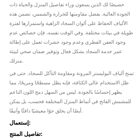
خصيصًا لك الذين يسعون وراء تفاصيل المنزل والحياة ذات
الجودة العالية. بفضل مقاومتها للحرارة والشمس، تضمن هذه
الألياف الحفاظ على ألوان السجاد الزاهية واستمرارها لفترة
طويلة في بيئات مختلفة. وفي الوقت نفسه، فإن خصائص عدم
وجود العفن الفطري وعدم وجود حشرات تعمل على إطالة
عمر خدمة السجاد بشكل فعال وتوفير ضمان صحي لبيئة
منزلك.
تمنح ألياف البوليستر المرونة ومقاومة التآكل للسجاد. حتى في
ظل الاستخدام عالي الكثافة، فإنه يظل مسطحًا ومريحًا، مما
يظهر إحساسًا بالجودة. ليس من السهل دمج اللون الناعم
للمشمش الفاتح في أنماط المنزل المختلفة فحسب، بل يمكن
أيضًا أن يخلق جوًا معيشيًا دافئًا وأنيقًا.
إستعمال:
تفاصيل المنتج: