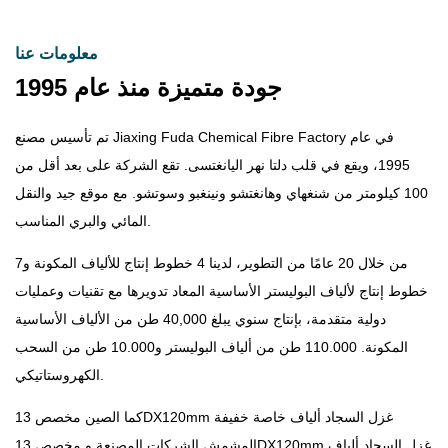
معلومات عنا
جودة متميزة منذ عام 1995
تم تأسيس مصنع Jiaxing Fuda Chemical Fibre Factory في عام
1995، ويقع في قلب دلتا نهر اليانغتسى. تقع الشركة على بعد أقل من
100 كيلومتر من شنغهاي وهانغتشو ونينغبو وسوتشو. مع موقع جيد والنقل
المائي والبري المناسب.
من خلال 20 عامًا من التطوير، لدينا 4 خطوط إنتاج للألياف المكونة و7
خطوط إنتاج لألياف البوليستر الأساسية المعاد تدويرها مع تقنيات وعمليات
دولية متقدمة، بإنتاج سنوي يبلغ 40,000 طن من الألياف الأساسية
المكونة. 110.000 طن من ألياف البوليستر و10.000 طن من السحب
الكهروستاتيكي.
كما الصين
مخصص 13DX120mm غزل السجاد ألياف خاصة خفيفة
المشمش الشركات المصنعة
و
مخصص 13DX120mm غزل السجاد ألياف