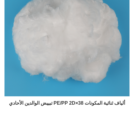
تبييض الوالدين الأحادي PE/PP 2D×38 ألياف ثنائية المكونات