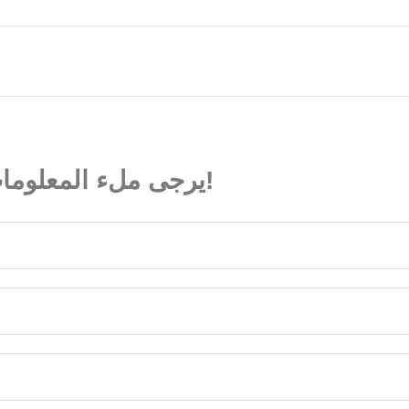
يرجى ملء المعلومات بعناية، وسوف يساعدنا جميعا!