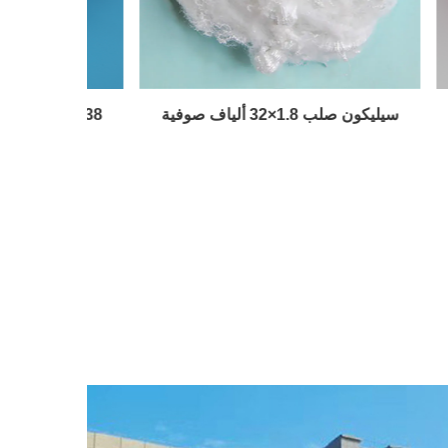
الصوف
سيليكون صلب 1.8×32 ألياف صوفية