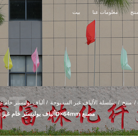
نتج
معلومات عنا
بيت
/
منتج
/
سلسلة الألياف غير المنسوجة
/
ألياف بوليستر خام غير منسوجة بيضاء خام (تستخدم لتثقيب الإبرة) 2.5D×64mm مصنع