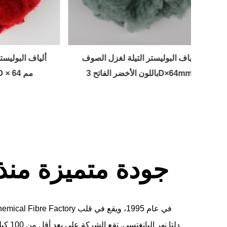
لسيليكون
ألياف البوليستر التيلة لغزل الصوف
ألياف 
باللون الأخضر الفاتح 3D×64mm
الأحمر النبيذي 4
جودة متميزة منذ عا
دلتا نه