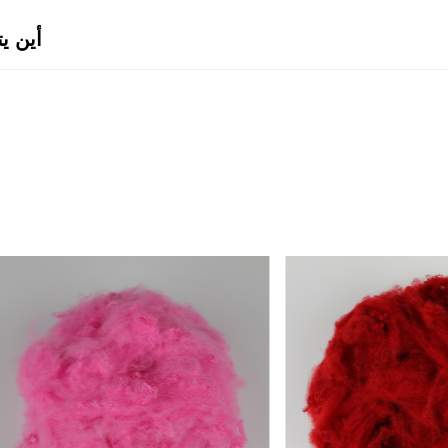
أين ي