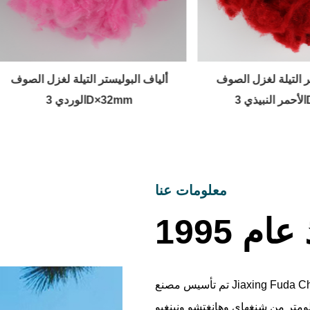
البوليستر التيلة لغزل الصوف
ألياف البوليستر التيلة لغزل 
3D × 6 مم
الوردي 3D×32mm
معلومات عنا
م 1995
تم تأسيس مصنع Jiaxing Fuda Chemical Fibre Factory في عام 1995، ويقع في قلب
ر اليانغتسى. تقع الشركة على بعد أقل من 100 كيلومتر من شنغهاي وهانغتشو ونينغبو