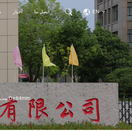
EN
اتصل بنا
أخبار
م
ألياف بوليستر خام غير منسوجة بيضاء خام (تستخدم لتثقيب الإبرة) 2.5D×64mm
بيت