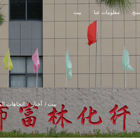
نتج
معلومات عنا
بيت
بيت
/
أخبار
/
اتجاهات ال