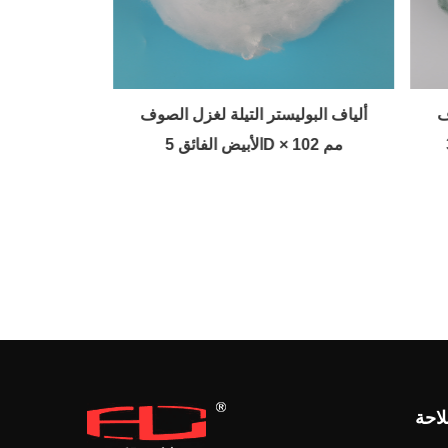
صوف
ألياف البوليستر التيلة لغزل الصوف
ألياف الب
الأبيض الفائق 5D × 102 مم
ال
احة