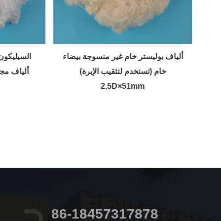
الخام الأسود اللامع 15D توافد سحب
ألياف بوليستر خام غير منسوجة بيضاء
خام (تستخدم لتثقيب الإبرة)
7D×51 أليا
2.5D×51mm
86-18457317878