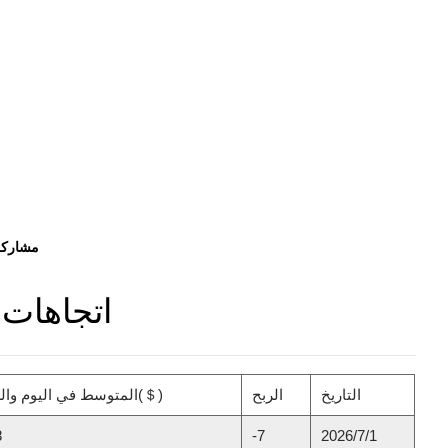
مشاركة
اتجاهات الس
التاريخ
الربح
المتوسط في اليوم والطن(＄)
8
-7
2026/7/1