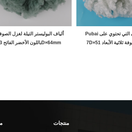
Pubai السيليكون التي تحتوي على
ألياف البوليستر التيلة لغزل ال
ف مجوفة ثلاثية الأبعاد
باللون الأخضر الفاتح 3D×64mm
منتجات
مل