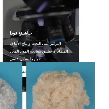
جياشينغ فودا
التركيز على البحث وإنتاج الألياف
المتمايزة. تطبيق معالجة المواد المعاد
تدويرها بشكل علمي.
اتصل بنا